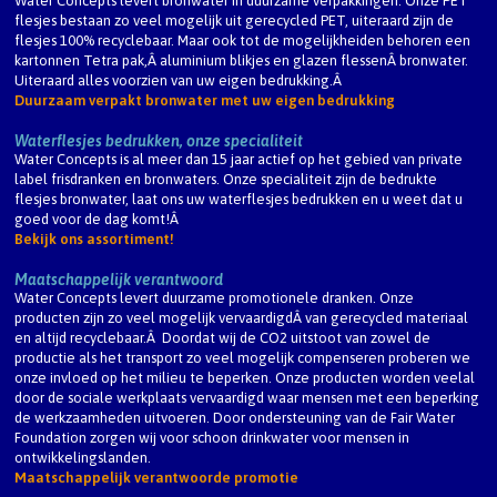
Water Concepts levert bronwater in duurzame verpakkingen. Onze PET
flesjes bestaan zo veel mogelijk uit gerecycled PET, uiteraard zijn de
flesjes 100% recyclebaar. Maar ook tot de mogelijkheiden behoren een
kartonnen Tetra pak,Â aluminium blikjes en glazen flessenÂ bronwater.
Uiteraard alles voorzien van uw eigen bedrukking.Â
Duurzaam verpakt bronwater met uw eigen bedrukking
Waterflesjes bedrukken, onze specialiteit
Water Concepts is al meer dan 15 jaar actief op het gebied van private
label frisdranken en bronwaters. Onze specialiteit zijn de bedrukte
flesjes bronwater, laat ons uw waterflesjes bedrukken en u weet dat u
goed voor de dag komt!Â
Bekijk ons assortiment!
Maatschappelijk verantwoord
Water Concepts levert duurzame promotionele dranken. Onze
producten zijn zo veel mogelijk vervaardigdÂ van gerecycled materiaal
en altijd recyclebaar.Â Doordat wij de CO2 uitstoot van zowel de
productie als het transport zo veel mogelijk compenseren proberen we
onze invloed op het milieu te beperken. Onze producten worden veelal
door de sociale werkplaats vervaardigd waar mensen met een beperking
de werkzaamheden uitvoeren. Door ondersteuning van de Fair Water
Foundation zorgen wij voor schoon drinkwater voor mensen in
ontwikkelingslanden.
Maatschappelijk verantwoorde promotie