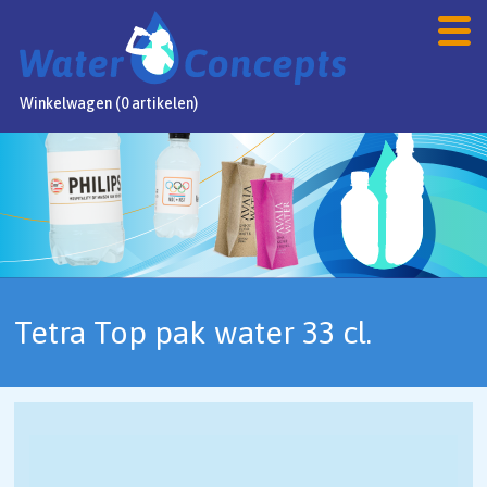
Winkelwagen (0 artikelen)
Home
Producten
Webshop
Aanbiedingen
Tetra Top pak water 33 cl.
FAQ
Contact
NL
/
DE
/
EN