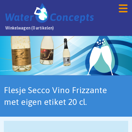
Winkelwagen (0 artikelen)
Home
Producten
Webshop
Aanbiedingen
Flesje Secco Vino Frizzante
FAQ
met eigen etiket 20 cl.
Contact
NL
/
DE
/
EN